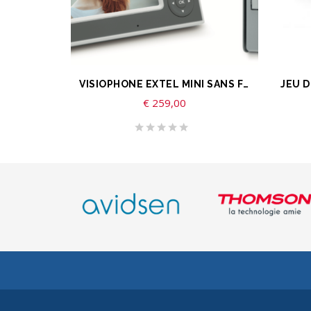
AJOUTER AU PANIER
AJOU
VISIOPHONE EXTEL MINI SANS FIL 4,3″
€
259,00