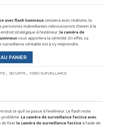
ice avec flash lumineux
simulera avec réalisme, la
Les personnes malveillantes rebrousseront chemin à la
endroit stratégique à l’extérieur,
la caméra de
h lumineux
vous apportera la sérénité. En effet, sa
urveillance véritable est à s’y méprendre.
AU PANIER
,
,
ITE
SECURITE
VIDEO SURVEILLANCE
 tout ce qu’il se passe à l’extérieur. Le flash reste
ns problème.
La caméra de surveillance factice avec
a de fixer
la caméra de surveillance factice
à l’aide de