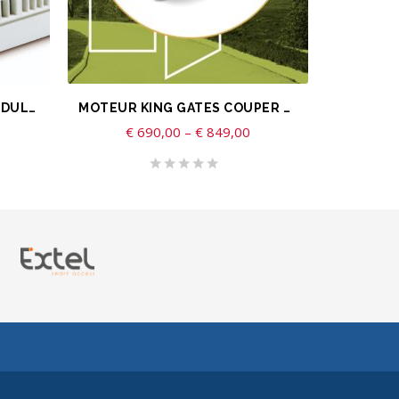
CHOIX DES OPTIONS
AJOUTER
TRANSFORMATEUR DIN MODULAIRE AVEC SELECTEUR DE TENSION (12/15/17Vdc - 2A)
MOTEUR KING GATES COUPER 24 – PORTAIL BATTANT
€
690,00
–
€
849,00