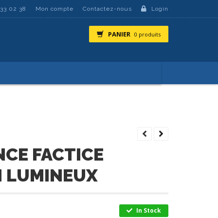
 33 02 38
Mon compte
Contactez-nous
Login
PANIER
0 produits
NCE FACTICE
H LUMINEUX
In Stock