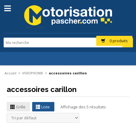
0 produits
»
»
Accueil
VISIOPHONIE
accessoires carillon
accessoires carillon
Grille
Liste
Affichage des 5 résultats