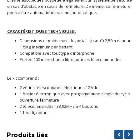
bras télescopiques possèdent également un système de sécurité
en cas d’obstacle en cours de fermeture. De même, sa fermeture
pourra être automatique ou semi-automatique.
CARACTÉRISTIQUES TECHNIQUES :
Dimensions et poids maxi du portail : jusqu’à 2,50m et pour
175Kg maximum par battant
Compatible avec tout type d’interphone
Portée 100 m en champ libre pour les télécommandes
Le kit comprend :
2 vérins télescopiques électriques 12 Vdc
1 boitier électronique avec programmation simple du cycle
ouverture fermeture
2 télécommandes 433,92MHz à 4 boutons
1 feu clignotant.
Produits liés