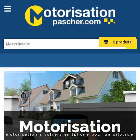
0 produits
M
o
t
o
r
i
s
a
t
i
o
n
e motorisation à votre smartphone pour un pilotage e