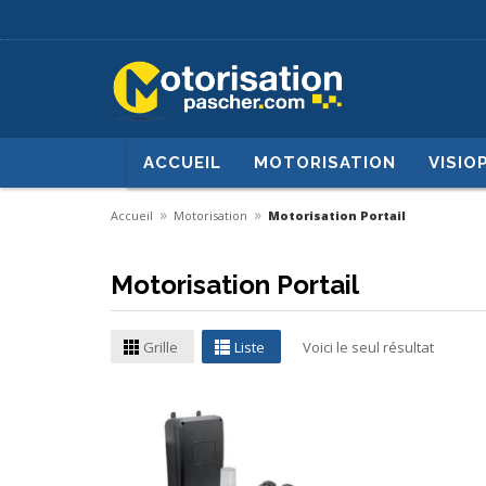
ACCUEIL
MOTORISATION
VISIO
»
»
Accueil
Motorisation
Motorisation Portail
Motorisation Portail
Grille
Liste
Voici le seul résultat